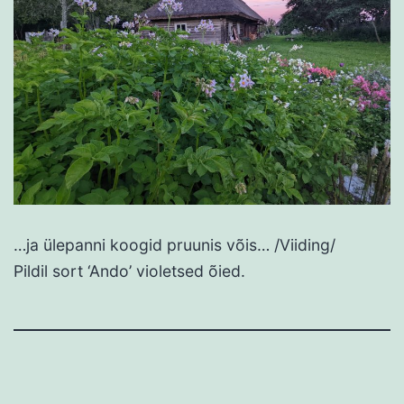
…ja ülepanni koogid pruunis võis… /Viiding/
Pildil sort ‘Ando’ violetsed õied.