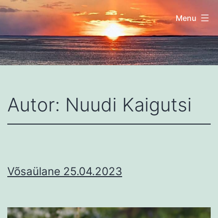
Skip
Menu
to
content
Nuudi
talu
Autor:
Nuudi Kaigutsi
Võsaülane 25.04.2023