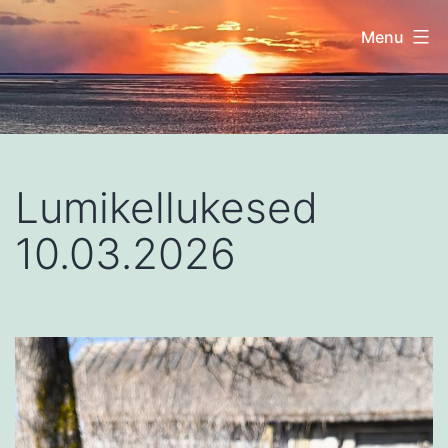
Skip
Menu
to
content
Nuudi
talu
Lumikellukesed
10.03.2026