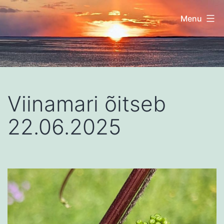
Skip
Menu
to
content
Nuudi
talu
Viinamari õitseb
22.06.2025