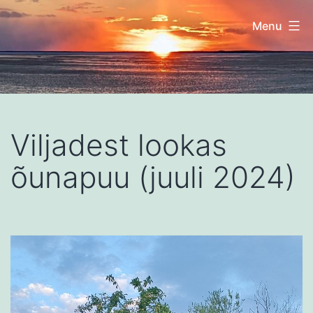
Skip
Menu
to
content
Nuudi
talu
Viljadest lookas
õunapuu (juuli 2024)